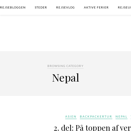
REJSEBLOGGEN
STEDER
REJSEVLOG
AKTIVE FERIER
REJSEU
BROWSING CATEGORY
Nepal
ASIEN
BACKPACKERTUR
NEPAL
2. del: På toppen af ve