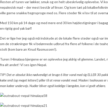
Resten af turen var lækker, smuk og en helt ubeskrivelig oplevelse. Vi k
nepalesisk mad – der mest består af linser. Og kom tæt på lokalbefolkni
ville gerne snakke/tegnsproge med os. Flere steder fik vi lov til at overn
Med 150 km på 14 dage og med mere end 30 km højdestigninger i bagagen
en rigtig god yak bøf!
Det er lige her jeg også må indskyde at de lokale flere steder også var i
om de strækninger fik vi belønnede udbrud fra flere af folkene i de teaho
stolt (kom bare an Knud Rasmussen!).
Turen i Himalaya bjergene er en oplevelse jeg aldrig vil glemme. Landet,
fra alt andet! Vi ses igen Nepal.
TIP! Det er absolut ikke nødvendigt at bruge 6 liter vand med sig ELLER 30 pakker
købe små (og meget lettere!) piller til at rense vandet med. Maden i teahouses er su
man køber undervejs. Nudler bliver også kedelige i længden, kan vi godt afsløre.