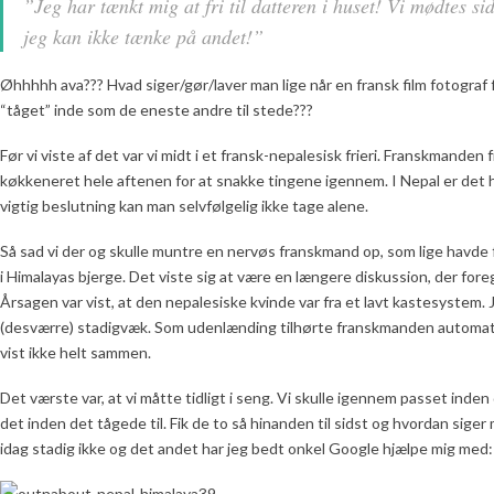
”Jeg har tænkt mig at fri til datteren i huset! Vi mødtes si
jeg kan ikke tænke på andet!”
Øhhhhh ava??? Hvad siger/gør/laver man lige når en fransk film fotograf frie
“tåget” inde som de eneste andre til stede???
Før vi viste af det var vi midt i et fransk-nepalesisk frieri. Franskmanden
køkkeneret hele aftenen for at snakke tingene igennem. I Nepal er det hel
vigtig beslutning kan man selvfølgelig ikke tage alene.
Så sad vi der og skulle muntre en nervøs franskmand op, som lige havde fri
i Himalayas bjerge. Det viste sig at være en længere diskussion, der foreg
Årsagen var vist, at den nepalesiske kvinde var fra et lavt kastesystem.
(desværre) stadigvæk. Som udenlænding tilhørte franskmanden automati
vist ikke helt sammen.
Det værste var, at vi måtte tidligt i seng. Vi skulle igennem passet inde
det inden det tågede til. Fik de to så hinanden til sidst og hvordan siger
idag stadig ikke og det andet har jeg bedt onkel Google hjælpe mig med: