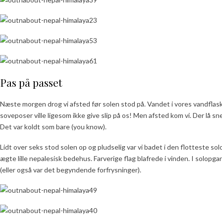
Pas på passet
Næste morgen drog vi afsted før solen stod på. Vandet i vores vandflas
soveposer ville ligesom ikke give slip på os! Men afsted kom vi. Der lå s
Det var koldt som bare (you know).
Lidt over seks stod solen op og pludselig var vi badet i den flotteste so
ægte lille nepalesisk bedehus. Farverige flag blafrede i vinden. I solo
(eller også var det begyndende forfrysninger).