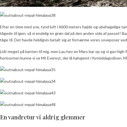
Efter en time med sne, tynd luft i 4600 meters højde og ubehagelige tan
tågede til igen, så vi endelig en grøn dal på den anden side af passet! B
tåge til. Det havde heldigvis betalt sig at fornærme vores soveposer ved a
Lidt meget på kanten til mig, men Lau hev en Mars bar op og vi gav high
horisonten kunne vi se Mt Everest, der lå halvgemt i formiddagsdisen. Ma
En vandretur vi aldrig glemmer