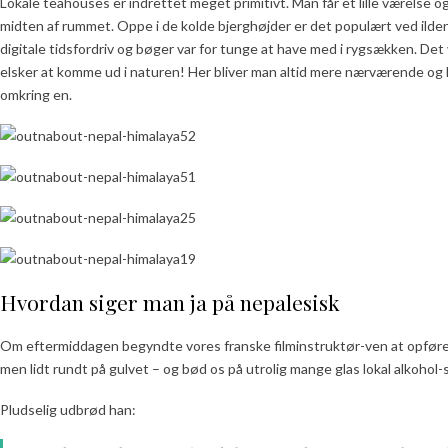
Lokale teahouses er indrettet meget primitivt. Man får et lille værelse og s
midten af rummet. Oppe i de kolde bjerghøjder er det populært ved ilden
digitale tidsfordriv og bøger var for tunge at have med i rygsækken. Det v
elsker at komme ud i naturen! Her bliver man altid mere nærværende og 
omkring en.
Hvordan siger man ja på nepalesisk
Om eftermiddagen begyndte vores franske filminstruktør-ven at opføre s
men lidt rundt på gulvet – og bød os på utrolig mange glas lokal alkohol-s
Pludselig udbrød han: