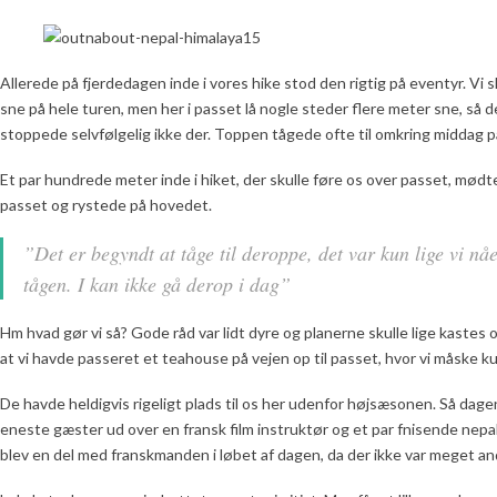
Allerede på fjerdedagen inde i vores hike stod den rigtig på eventyr. Vi 
sne på hele turen, men her i passet lå nogle steder flere meter sne, så 
stoppede selvfølgelig ikke der. Toppen tågede ofte til omkring middag på
Et par hundrede meter inde i hiket, der skulle føre os over passet, mød
passet og rystede på hovedet.
”Det er begyndt at tåge til deroppe, det var kun lige vi n
tågen. I kan ikke gå derop i dag”
Hm hvad gør vi så? Gode råd var lidt dyre og planerne skulle lige kastes 
at vi havde passeret et teahouse på vejen op til passet, hvor vi måske k
De havde heldigvis rigeligt plads til os her udenfor højsæsonen. Så dagen 
eneste gæster ud over en fransk film instruktør og et par fnisende nepa
blev en del med franskmanden i løbet af dagen, da der ikke var meget and