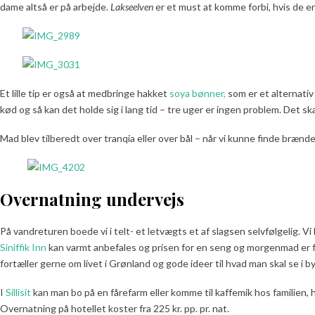
dame altså er på arbejde.
Lakseelven
er et must at komme forbi, hvis de er
Et lille tip er også at medbringe hakket
soya bønner,
som er et alternativ
kød og så kan det holde sig i lang tid – tre uger er ingen problem. Det 
Mad blev tilberedt over tranqia eller over bål – når vi kunne finde brænd
Overnatning undervejs
På vandreturen boede vi i telt- et letvægts et af slagsen selvfølgelig. V
Siniffik Inn
kan varmt anbefales og prisen for en seng og morgenmad er fra
fortæller gerne om livet i Grønland og gode ideer til hvad man skal se i b
I
Sillisit
kan man bo på en fårefarm eller komme til kaffemik hos familien, h
Overnatning på hotellet koster fra 225 kr. pp. pr. nat.