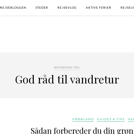
REJSEBLOGGEN
STEDER
REJSEVLOG
AKTIVE FERIER
REJSEU
BROWSING TAG
God råd til vandretur
GRØNLAND
GUIDES & TIPS
VA
Sådan forbereder du din grø