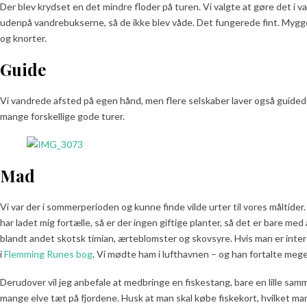
Der blev krydset en det mindre floder på turen. Vi valgte at gøre det i v
udenpå vandrebukserne, så de ikke blev våde. Det fungerede fint. Mygg
og knorter.
Guide
Vi vandrede afsted på egen hånd, men flere selskaber laver også guided
mange forskellige gode turer.
Mad
Vi var der i sommerperioden og kunne finde vilde urter til vores måltider. D
har ladet mig fortælle, så er der ingen giftige planter, så det er bare me
blandt andet skotsk timian, ærteblomster og skovsyre. Hvis man er intere
i
Flemming Runes bog
. Vi mødte ham i lufthavnen – og han fortalte mege
Derudover vil jeg anbefale at medbringe en fiskestang, bare en lille sam
mange elve tæt på fjordene. Husk at man skal købe fiskekort, hvilket man 