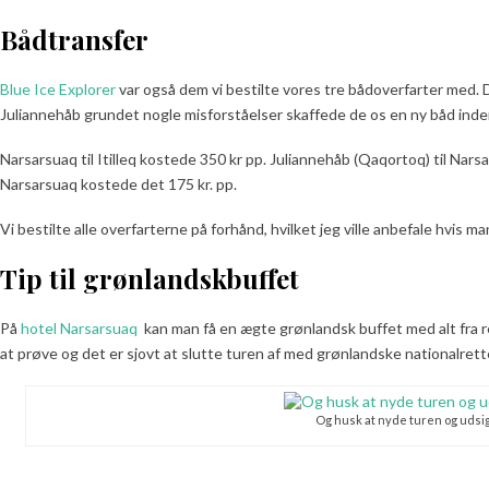
Bådtransfer
Blue Ice Explorer
var også dem vi bestilte vores tre bådoverfarter med. D
Juliannehåb grundet nogle misforståelser skaffede de os en ny båd inde
Narsarsuaq til Itilleq kostede 350 kr pp. Juliannehåb (Qaqortoq) til Narsa
Narsarsuaq kostede det 175 kr. pp.
Vi bestilte alle overfarterne på forhånd, hvilket jeg ville anbefale hvis 
Tip til grønlandskbuffet
På
hotel Narsarsuaq
kan man få en ægte grønlandsk buffet med alt fra re
at prøve og det er sjovt at slutte turen af med grønlandske nationalrett
Og husk at nyde turen og udsi