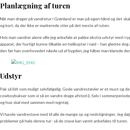
Planlægning af turen
Når man drager på vandretur i Grønland er man på egen hånd og det ska
og kort, da der ikke er markerede stier på det meste af ruten.
Hvis man vandrer alene ville jeg anbefale at pakke ekstra udstyr med i 
apparat, der hurtigt kunne tilkalde en helikopter i nød – han glemte dog
den før han overhovedet nåede ud af bygden, jeg håber man klarede den
Udstyr
Pak så lidt som muligt selvfølgelig. Gode vandrestøvler er et must og 
cowboybukser som vi så en vandre drage afsted i). Selv i sommerperiode
og hue skal med sammen med regntøj.
Vi havde vandrestave med til alle de mange op og nedstigninger. Jeg dø
problemer på hele denne tur- så de stave kan varmt anbefales til turen.