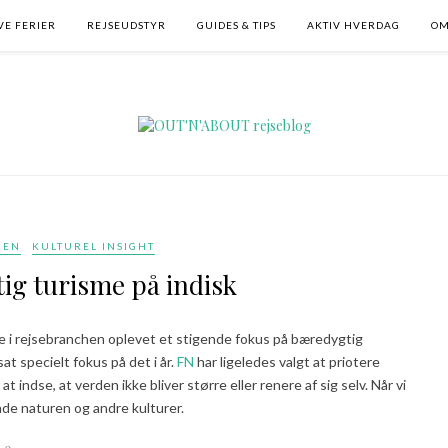
VE FERIER
REJSEUDSTYR
GUIDES & TIPS
AKTIV HVERDAG
O
IEN
KULTUREL INSIGHT
ig turisme på indisk
re i rejsebranchen oplevet et stigende fokus på bæredygtig
at specielt fokus på det i år.
FN
har ligeledes valgt at priotere
indse, at verden ikke bliver større eller renere af sig selv. Når vi
åde naturen og andre kulturer.