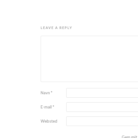
LEAVE A REPLY
Navn
*
E-mail
*
Websted
Gem mit