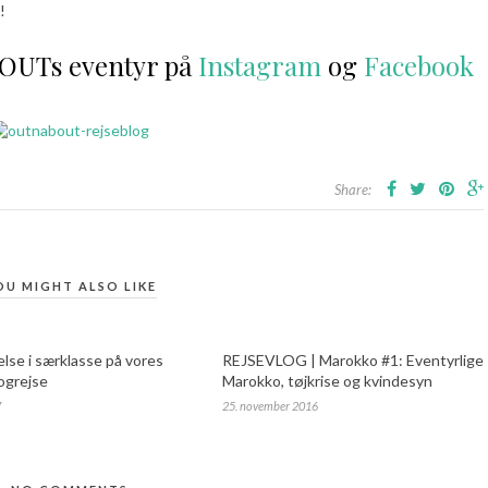
!
BOUTs eventyr på
Instagram
og
Facebook
Share:
OU MIGHT ALSO LIKE
else i særklasse på vores
REJSEVLOG | Marokko #1: Eventyrlige
togrejse
Marokko, tøjkrise og kvindesyn
7
25. november 2016