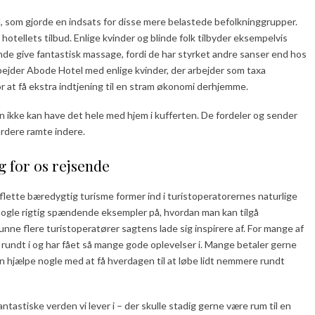
, som gjorde en indsats for disse mere belastede befolkninggrupper.
hotellets tilbud. Enlige kvinder og blinde folk tilbyder eksempelvis
nde give fantastisk massage, fordi de har styrket andre sanser end hos
ejder Abode Hotel med enlige kvinder, der arbejder som taxa
r at få ekstra indtjening til en stram økonomi derhjemme.
man ikke kan have det hele med hjem i kufferten. De fordeler og sender
hårdere ramte indere.
 for os rejsende
t flette bæredygtig turisme former ind i turistoperatorernes naturlige
i nogle rigtig spændende eksempler på, hvordan man kan tilgå
ne flere turistoperatører sagtens lade sig inspirere af. For mange af
er rundt i og har fået så mange gode oplevelser i. Mange betaler gerne
 kan hjælpe nogle med at få hverdagen til at løbe lidt nemmere rundt
stiske verden vi lever i – der skulle stadig gerne være rum til en