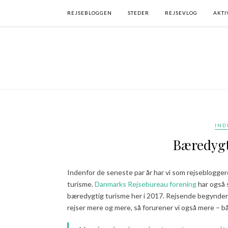
REJSEBLOGGEN
STEDER
REJSEVLOG
AKTI
IND
Bæredygt
Indenfor de seneste par år har vi som rejseblogge
turisme.
Danmarks Rejsebureau forening
har også s
bæredygtig turisme her i 2017. Rejsende begynder at 
rejser mere og mere, så forurener vi også mere – b