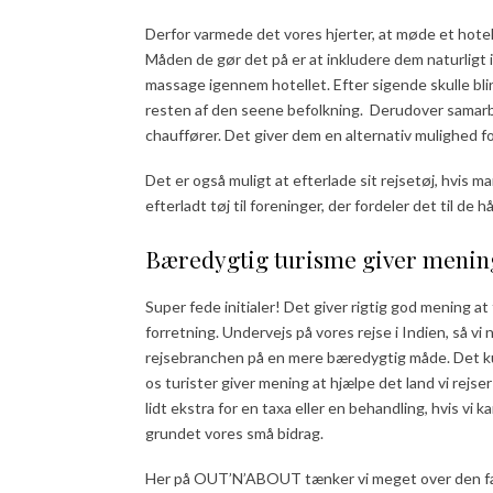
Derfor varmede det vores hjerter, at møde et hotel
Måden de gør det på er at inkludere dem naturligt i 
massage igennem hotellet. Efter sigende skulle bli
resten af den seene befolkning. Derudover samarb
chauffører. Det giver dem en alternativ mulighed fo
Det er også muligt at efterlade sit rejsetøj, hvis 
efterladt tøj til foreninger, der fordeler det til de 
Bæredygtig turisme giver mening
Super fede initialer! Det giver rigtig god mening a
forretning. Undervejs på vores rejse i Indien, så v
rejsebranchen på en mere bæredygtig måde. Det kun
os turister giver mening at hjælpe det land vi rejs
lidt ekstra for en taxa eller en behandling, hvis vi
grundet vores små bidrag.
Her på OUT’N’ABOUT tænker vi meget over den fanta