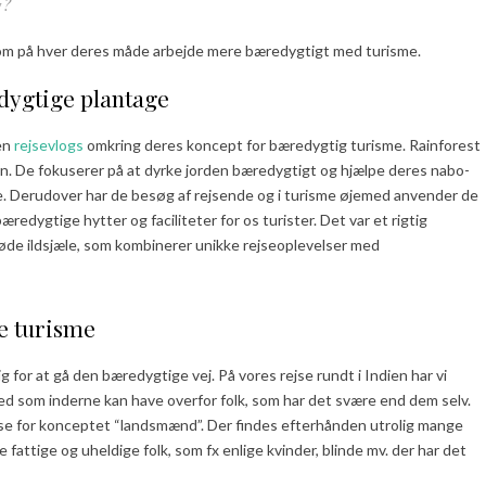
g?
 som på hver deres måde arbejde mere bæredygtigt med turisme.
dygtige plantage
 en
rejsevlogs
omkring deres koncept for bæredygtig turisme. Rainforest
on. De fokuserer på at dyrke jorden bæredygtigt og hjælpe deres nabo-
. Derudover har de besøg af rejsende og i turisme øjemed anvender de
æredygtige hytter og faciliteter for os turister. Det var et rigtig
øde ildsjæle, som kombinerer unikke rejseoplevelser med
e turisme
g for at gå den bæredygtige vej. På vores rejse rundt i Indien har vi
ed som inderne kan have overfor folk, som har det svære end dem selv.
else for konceptet “landsmænd”. Der findes efterhånden utrolig mange
attige og uheldige folk, som fx enlige kvinder, blinde mv. der har det