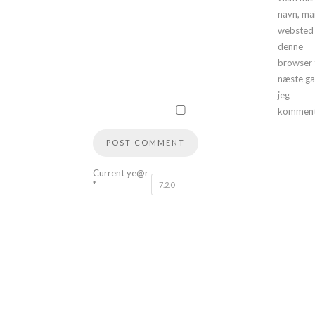
navn, mai
websted 
denne
browser t
næste g
jeg
komment
Current ye@r
*