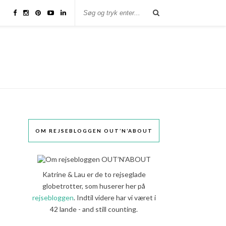
M
OM REJSEBLOGGEN OUT’N’ABOUT
Katrine & Lau er de to rejseglade
globetrotter, som huserer her på
rejsebloggen
. Indtil videre har vi været i
42 lande - and still counting.