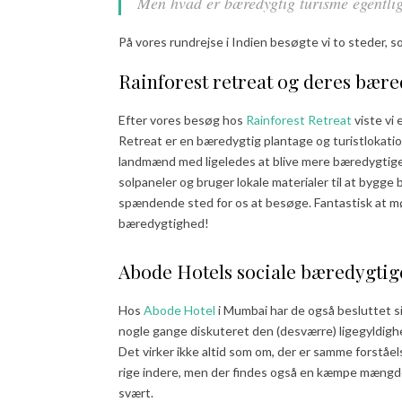
Men hvad er bæredygtig turisme egentli
På vores rundrejse i Indien besøgte vi to steder,
Rainforest retreat og deres bære
Efter vores besøg hos
Rainforest Retreat
viste vi
Retreat er en bæredygtig plantage og turistlokati
landmænd med ligeledes at blive mere bæredygtige
solpaneler og bruger lokale materialer til at bygge b
spændende sted for os at besøge. Fantastisk at m
bæredygtighed!
Abode Hotels sociale bæredygtig
Hos
Abode Hotel
i Mumbai har de også besluttet si
nogle gange diskuteret den (desværre) ligegyldigh
Det virker ikke altid som om, der er samme forstå
rige indere, men der findes også en kæmpe mængde f
svært.