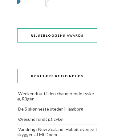
REJSEBLOGGENS AWARDS
POPULÆRE REJSEINDLÆG
Weekendtur til den charmerende tyske
ø, Rügen
De 5 skønneste steder i Hamborg
Øresund rundt på cykel
Vandring i New Zealand: Hobbit eventyr i
skyggen af Mt Doom