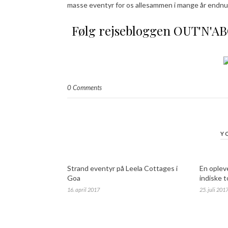
masse eventyr for os allesammen i mange år endnu
Følg rejsebloggen OUT'N'A
0 Comments
Y
Strand eventyr på Leela Cottages i
En oplev
Goa
indiske 
16. april 2017
25. juli 201