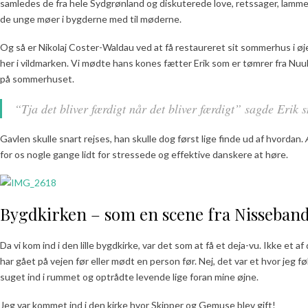
samledes de fra hele Sydgrønland og diskuterede love, retssager, lamme
de unge møer i bygderne med til møderne.
Og så er Nikolaj Coster-Waldau ved at få restaureret sit sommerhus i øj
her i vildmarken. Vi mødte hans kones fætter Erik som er tømrer fra Nuuk 
på sommerhuset.
“Tja det bliver færdigt når det bliver færdigt” sagde Erik s
Gavlen skulle snart rejses, han skulle dog først lige finde ud af hvorda
for os nogle gange lidt for stressede og effektive danskere at høre.
Bygdkirken – som en scene fra Nisseban
Da vi kom ind i den lille bygdkirke, var det som at få et deja-vu. Ikke et
har gået på vejen før eller mødt en person før. Nej, det var et hvor jeg 
suget ind i rummet og optrådte levende lige foran mine øjne.
Jeg var kommet ind i den kirke hvor Skipper og Gemuse blev gift!