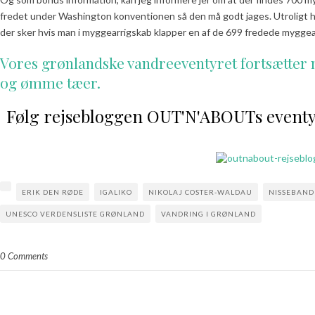
fredet under Washington konventionen så den må godt jages. Utroligt hv
der sker hvis man i myggearrigskab klapper en af de 699 fredede myggeart
Vores grønlandske vandreeventyret fortsætter 
og ømme tæer.
Følg rejsebloggen OUT'N'ABOUTs event
ERIK DEN RØDE
IGALIKO
NIKOLAJ COSTER-WALDAU
NISSEBAND
UNESCO VERDENSLISTE GRØNLAND
VANDRING I GRØNLAND
0 Comments