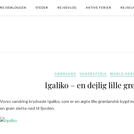
REJSEBLOGGEN
STEDER
REJSEVLOG
AKTIVE FERIER
REJSEU
GRØNLAND
VANDREFERIE
WORLD HERI
Igaliko – en dejlig lille 
Vores vandring krydsede Igaliko, som er en ægte lille grønlandsk bygd m
en grøn slette ned til fjorden.