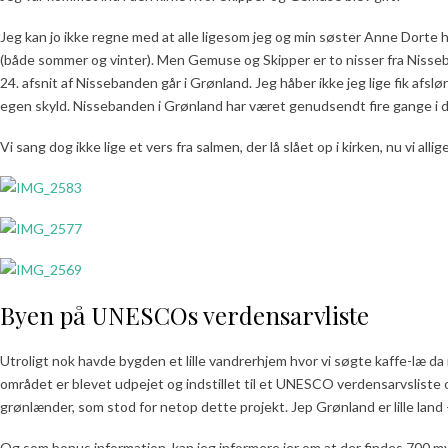
Jeg kan jo ikke regne med at alle ligesom jeg og min søster Anne Dorte 
(både sommer og vinter). Men Gemuse og Skipper er to nisser fra Nisseban
24. afsnit af Nissebanden går i Grønland. Jeg håber ikke jeg lige fik afslø
egen skyld. Nissebanden i Grønland har været genudsendt fire gange i 
Vi sang dog ikke lige et vers fra salmen, der lå slået op i kirken, nu vi allige
Byen på UNESCOs verdensarvliste
Utroligt nok havde bygden et lille vandrerhjem hvor vi søgte kaffe-læ da
området er blevet udpejet og indstillet til et UNESCO verdensarvsliste 
grønlænder, som stod for netop dette projekt. Jep Grønland er lille land 
Og som bonus information, kan jeg informere jer om at der findes 700 m