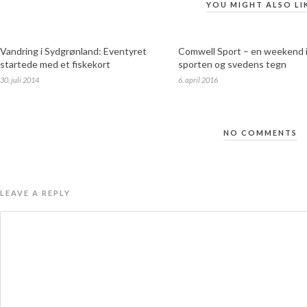
YOU MIGHT ALSO LI
Vandring i Sydgrønland: Eventyret
Comwell Sport – en weekend 
startede med et fiskekort
sporten og svedens tegn
30. juli 2014
6. april 2016
NO COMMENTS
LEAVE A REPLY